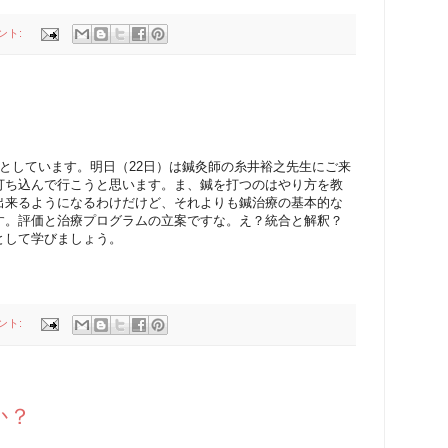
ント:
。
としています。明日（22日）は鍼灸師の糸井裕之先生にご来
打ち込んで行こうと思います。ま、鍼を打つのはやり方を教
出来るようになるわけだけど、それよりも鍼治療の基本的な
す。評価と治療プログラムの立案ですな。え？統合と解釈？
として学びましょう。
ント:
か？