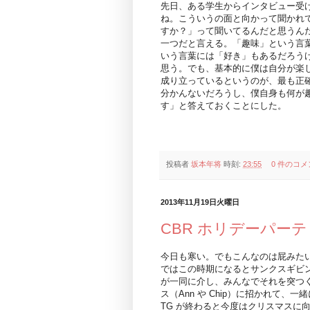
先日、ある学生からインタビュー受
ね。こういうの面と向かって聞かれ
すか？」って聞いてるんだと思うん
一つだと言える。「趣味」という言
いう言葉には「好き」もあるだろう
思う。でも、基本的に僕は自分が楽
成り立っているというのが、最も正
分かんないだろうし、僕自身も何が
す」と答えておくことにした。
投稿者
坂本年将
時刻:
23:55
0 件のコメ
2013年11月19日火曜日
CBR ホリデーパー
今日も寒い。でもこんなのは屁みた
ではこの時期になるとサンクスギビ
が一同に介し、みんなでそれを突つ
ス（Ann や Chip）に招かれて
TG が終わると今度はクリスマスに