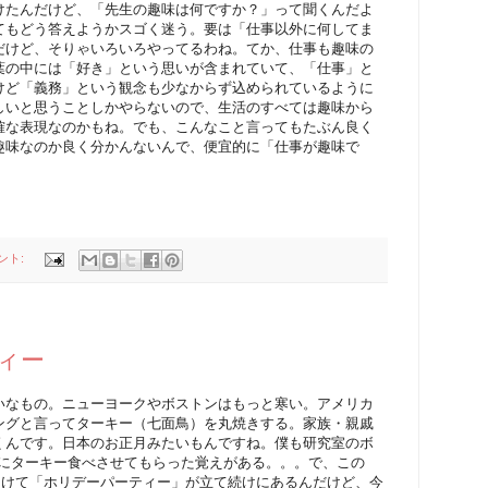
けたんだけど、「先生の趣味は何ですか？」って聞くんだよ
てもどう答えようかスゴく迷う。要は「仕事以外に何してま
だけど、そりゃいろいろやってるわね。てか、仕事も趣味の
葉の中には「好き」という思いが含まれていて、「仕事」と
けど「義務」という観念も少なからず込められているように
しいと思うことしかやらないので、生活のすべては趣味から
確な表現なのかもね。でも、こんなこと言ってもたぶん良く
趣味なのか良く分かんないんで、便宜的に「仕事が趣味で
ント:
ティー
いなもの。ニューヨークやボストンはもっと寒い。アメリカ
ングと言ってターキー（七面鳥）を丸焼きする。家族・親戚
くんです。日本のお正月みたいもんですね。僕も研究室のボ
、一緒にターキー食べさせてもらった覚えがある。。。で、この
向けて「ホリデーパーティー」が立て続けにあるんだけど、今