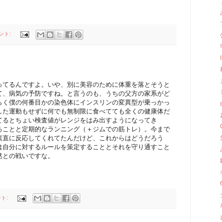
ント:
。
ってるんですよ。いや、別に美容のために体重を落とそうと
て、病気の予防ですね。と言うのも、うちの父方の家系がど
らく僕の何番目かの染色体にインスリンの変異型が乗っかっ
した運動もせずに何でも無制限に食べてても全くの健康体だ
てるとちょい検査値がレンジをはみ出すようになってき
ることと定期的なランニング（＋ジムでの筋トレ）。今まで
素直に反応してくれてたんだけど、これからはどうだろう
は自分に対するルールを策定することとそれを守り通すこと
然との戦いですな。
ント: