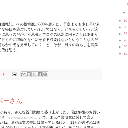
►
►
20
辺雑記」への投稿数が600を超えた。予定よりも少し早い到
►
20
グな毎日を過ごしているわけではなく、どちらかというと退
►
20
うに思うのだが、不思議とブログの話題に困ることはあまり
て行くのに躍動的な生活をする必要はないということなのだ
►
20
何らかの光を見出していくことこそが、日々の暮らしを言葉
►
20
と僕は思う。
►
20
ント:
ボーさん
会があり、みんな祝日勤務で盛り上がった。僕は午後のお買い
どさ
。で、まぁ卒業研究に関して言え
（ってそれはまぁいいか...）
だね。まだ論文の提出は残っているけど、11月が過ぎれば後
がまだの人はちょっと心の荷が重いけど、そこはもうほら、