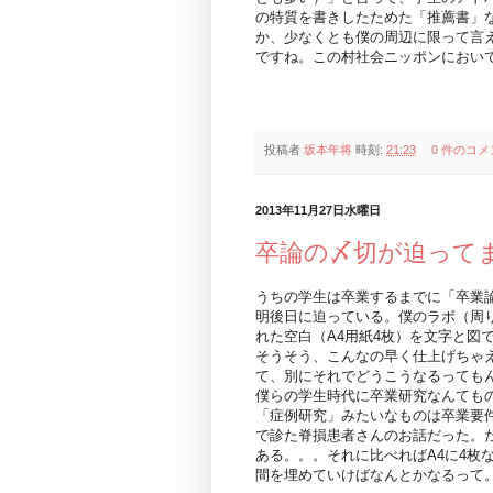
の特質を書きしたためた「推薦書」
か、少なくとも僕の周辺に限って言
ですね。この村社会ニッポンにおい
投稿者
坂本年将
時刻:
21:23
0 件のコメ
2013年11月27日水曜日
卒論の〆切が迫って
うちの学生は卒業するまでに「卒業
明後日に迫っている。僕のラボ（周
れた空白（A4用紙4枚）を文字と図
そうそう、こんなの早く仕上げちゃ
て、別にそれでどうこうなるっても
僕らの学生時代に卒業研究なんても
「症例研究」みたいなものは卒業要
で診た脊損患者さんのお話だった。た
ある。。。それに比べればA4に4枚
間を埋めていけばなんとかなるって