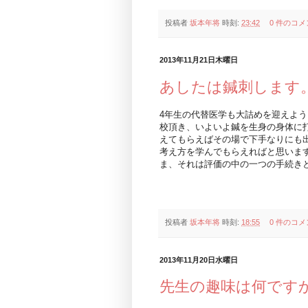
投稿者
坂本年将
時刻:
23:42
0 件のコメ
2013年11月21日木曜日
あしたは鍼刺します
4年生の代替医学も大詰めを迎えよう
校頂き、いよいよ鍼を生身の身体に
えてもらえばその場で下手なりにも
考え方を学んでもらえればと思いま
ま、それは評価の中の一つの手続き
投稿者
坂本年将
時刻:
18:55
0 件のコメ
2013年11月20日水曜日
先生の趣味は何です