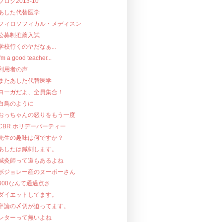
ブログ2013-10
あした代替医学
フィロソフィカル・メディスン
公募制推薦入試
学校行くのヤだなぁ...
I'm a good teacher...
利用者の声
またあした代替医学
ヨーガだよ、全員集合！
白鳥のように
おっちゃんの怒りをもう一度
CBR ホリデーパーティー
先生の趣味は何ですか？
あしたは鍼刺します。
鍼灸師って道もあるよね
ボジョレー産のヌーボーさん
600なんて通過点さ
ダイエットしてます。
卒論の〆切が迫ってます。
レターって無いよね