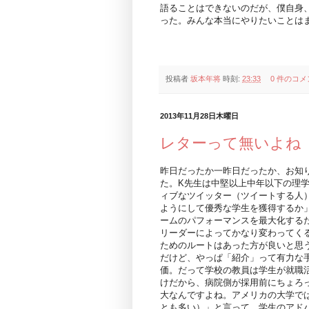
語ることはできないのだが、僕自身
った。みんな本当にやりたいことは
投稿者
坂本年将
時刻:
23:33
0 件のコメ
2013年11月28日木曜日
レターって無いよね
昨日だったか一昨日だったか、お知り合
た。K先生は中堅以上中年以下の理
ィブなツイッター（ツイートする人
ようにして優秀な学生を獲得するか
ームのパフォーマンスを最大化する
リーダーによってかなり変わってく
ためのルートはあった方が良いと思
だけど、やっぱ「紹介」って有力な
価。だって学校の教員は学生が就職
けだから、病院側が採用前にちょろ
大なんですよね。アメリカの大学では通常「l
とも多い）」と言って、学生のアド