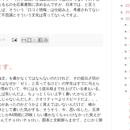
なるものを応募書類に含めるんですが、日本では、と言う
►
20
えば、そういう「口コミ情報」は仕組み上、考慮されてない
►
20
て不思議とそういう文化は育ってないんですよ。
▼
20
►
►
►
ント:
►
►
►
►
ます。
►
論文」を書かなくてはならないのだけれど、その提出〆切が
►
りはなぜか「ゼミ」と言ってるけど）の学生はすでに与えら
►
で埋めていて、中にはもう提出稿まで仕上げている者もいる。
▼
えば良いんだよ。ちょっとくらい上手く書いたからと言っ
んじゃないんだしさ。クオリティーよりスピードだよ。。。
のがあったのかどうかよく覚えてはいないんだけど、確か
件として書いた気がする。そうそう、今、思い出した。玉津
しかA4用紙に20枚くらい書かなくちゃいけなかった覚えが
なんてチョロいチョロい。図表と文献膨らませて、とにかく隙
。