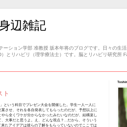
身辺雑記
テーション学部 准教授 坂本年将のブログです。日々の生
）とリハビリ（理学療法士）です。脳とリハビリ研究所 Face
Toshi
スト
論」という科目でプレゼン大会を開催した。学生一人一人に
立案させ、それを各自発表してもらったのだが、予想以上に
とやら全くワケが分からなかったみたいなのだが、結構楽し
、大事だと思うよ。え、どんな視点？...だから、そういう
出て来たアイデアは彼らの了解をもらっていないのでここでは