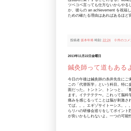
ツベコベ言っても仕方ないからやる
か、彼らの an achievemen
ための確たる理由はあればあるほど
投稿者
坂本年将
時刻:
22:24
0 件のコメ
2013年11月22日金曜日
鍼灸師って道もある
今日の午後は鍼灸師の糸井先生にご
この「代替医学」という科目。特に
面だった。トントン、トンっと、「
ます。イテテテテ〜。これって脳科
痛みを感じるってことは脳が刺激さ
てば。。。エギゾサイトーシス。。
らリハの研修会巡りをしてポイント
が良いかもしれないよ。一つの可能