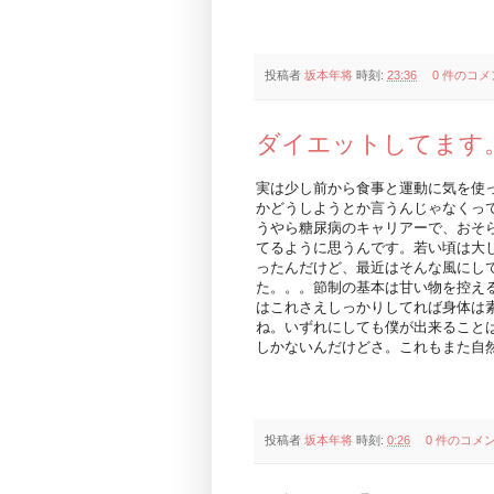
投稿者
坂本年将
時刻:
23:36
0 件のコメ
ダイエットしてます
実は少し前から食事と運動に気を使
かどうしようとか言うんじゃなくっ
うやら糖尿病のキャリアーで、おそ
てるように思うんです。若い頃は大
ったんだけど、最近はそんな風にし
た。。。節制の基本は甘い物を控え
はこれさえしっかりしてれば身体は
ね。いずれにしても僕が出来ること
しかないんだけどさ。これもまた自
投稿者
坂本年将
時刻:
0:26
0 件のコメ