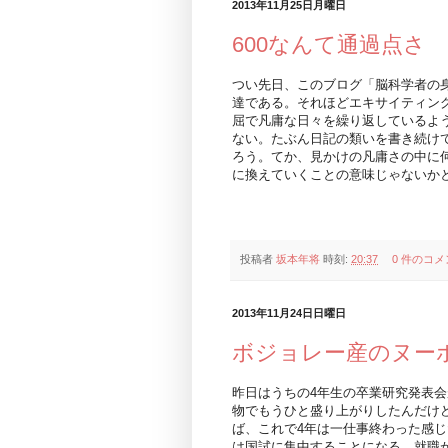
2013年11月25日月曜日
600なんて通過点さ
つい先日、このブログ「脳科学者の身
達である。それほどエキサイティン
屈で凡庸な日々を繰り返しているよ
ない。たぶん日記の類いを書き続け
ろう。てか、見かけの凡庸さの中に
に換えていくことの意味じゃないか
投稿者
坂本年将
時刻:
20:37
0 件のコメ
2013年11月24日日曜日
ボジョレー産のヌー
昨日はうちの4年生の卒業研究発表
物でもうひと盛り上がりしたんだけ
ば、これで4年は一仕事終わった感じ
は国試に集中することになる。就職