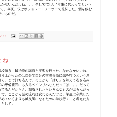
しかないんだよね。。。そして忙しい4年生に代わってという
t を祝福して、今夜、僕はボジョレー・ヌーボーで乾杯した。酒を飲む
良いものだ。
ント:
よね
来校頂き、鍼治療の講義と実習を行った。なかなかいいね。
盛り上がったのは自分で自分の前脛骨筋に鍼を打つという局
響く」まで打ち込んで、そこから「捻り」を加えて巻き込み
学の守備範囲にも入るペインリハなんだってば。。。だって
れてるんだからさ。刺激されたらいろんなものが出るんだっ
。で、ここから話の流れは変わるんだけど、学生は卒業した
貯めていくよりも鍼灸師になるための学校行くこと考えた方
性として。