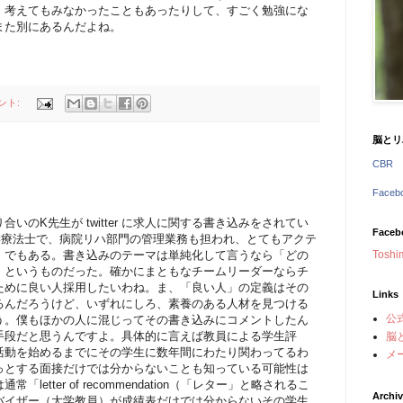
、考えてもみなかったこともあったりして、すごく勉強にな
また別にあるんだよね。
ント:
脳とリ
CBR
Face
いのK先生が twitter に求人に関する書き込みをされてい
Faceb
学療法士で、病院リハ部門の管理業務も担われ、とてもアクテ
）でもある。書き込みのテーマは単純化して言うなら「どの
Toshi
」というものだった。確かにまともなチームリーダーならチ
ために良い人採用したいわね。ま、「良い人」の定義はその
Links
るんだろうけど、いずれにしろ、素養のある人材を見つける
公
う。僕もほかの人に混じってその書き込みにコメントしたん
手段だと思うんですよ。具体的に言えば教員による学生評
脳
活動を始めるまでにその学生に数年間にわたり関わってるわ
メ
っとする面接だけでは分からないことも知っている可能性は
etter of recommendation（「レター」と略されるこ
Archi
バイザー（大学教員）が成績表だけでは分からないその学生