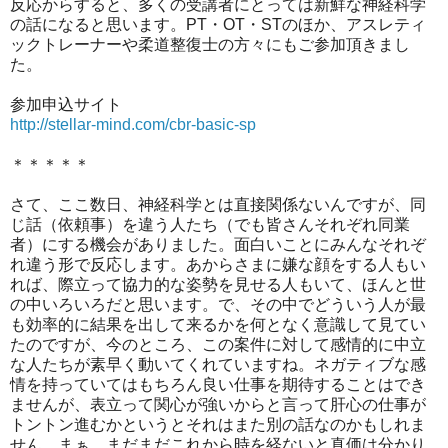
反応からすると、多くの受講者にとっては新鮮な神経科学
の話になると思います。PT・OT・STのほか、アスレティ
ックトレーナーや柔道整復士の方々にもご参加頂きまし
た。
参加申込サイト
http://stellar-mind.com/cbr-basic-sp
＊＊＊＊＊
さて、ここ数日、神経科学とは直接関係ないんですが、同
じ話（依頼事）を違う人たち（でも皆さんそれぞれ同業
者）にする機会がありました。面白いことにみんなそれぞ
れ違う形で反応します。あからさまに嫌な顔をする人もい
れば、際立って協力的な姿勢を見せる人もいて、ほんと世
の中いろいろだと思います。で、その中でどういう人が最
も効率的に結果を出して来るかを何となく意識して見てい
たのですが、今のところ、この案件に対して感情的に中立
な人たちが素早く動いてくれていますね。ネガティブな感
情を持っていてはもちろん良い仕事を期待することはでき
ませんが、表立って関心が強いからと言って肝心の仕事が
トントン進むかというとそれはまた別の話なのかもしれま
せん。まぁ、まだまだこれから時を経ないと真価は分かり