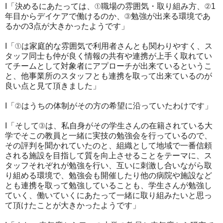
I「決めるにあたっては、①職場の雰囲気・取り組み方、②1
年目からデイケアで働けるのか、③勉強が出来る環境であ
るかの3点が大きかったようです」
I「①は家庭的な雰囲気で利用者さんとも関わりやすく、ス
タッフ同士も仲が良く情報の共有や連携が上手く取れてい
てチームとして対象者にアプローチが出来ているというこ
と、他事業所のスタッフとも連携を取って出来ているのが
良い点と見て頂きました」
I「②はうちの体制がその方の希望に沿っていたわけです」
I「そして③は、私自身がその学生さんの在籍されている大
学でそこの教員と一緒に実技の勉強会を行っているので、
その評判を聞かれていたのと、組織として地域で一番信頼
される施設を目指して質を向上させることをテーマに、ス
タッフそれぞれが勉強を行い、互いに刺激し合いながら取
り組める環境で、勉強会も開催したり他の病院や施設など
とも連携を取って勉強していることも、学生さんが勉強し
ていく、働いていくにあたって一緒に取り組みたいと思っ
て頂けたことが大きかったようです」