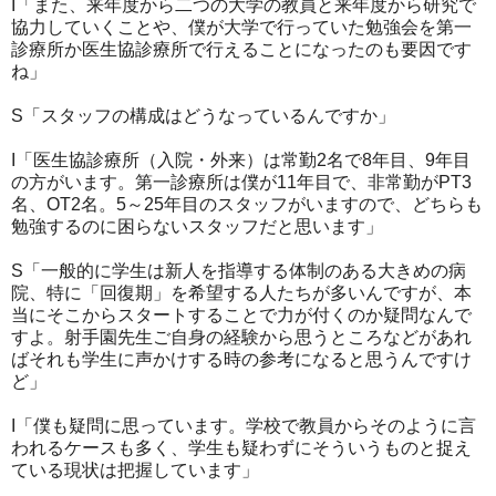
I「また、来年度から二つの大学の教員と来年度から研究で
協力していくことや、僕が大学で行っていた勉強会を第一
診療所か医生協診療所で行えることになったのも要因です
ね」
S「スタッフの構成はどうなっているんですか」
I「医生協診療所（入院・外来）は常勤2名で8年目、9年目
の方がいます。第一診療所は僕が11年目で、非常勤がPT3
名、OT2名。5～25年目のスタッフがいますので、どちらも
勉強するのに困らないスタッフだと思います」
S「一般的に学生は新人を指導する体制のある大きめの病
院、特に「回復期」を希望する人たちが多いんですが、本
当にそこからスタートすることで力が付くのか疑問なんで
すよ。射手園先生ご自身の経験から思うところなどがあれ
ばそれも学生に声かけする時の参考になると思うんですけ
ど」
I「僕も疑問に思っています。学校で教員からそのように言
われるケースも多く、学生も疑わずにそういうものと捉え
ている現状は把握しています」