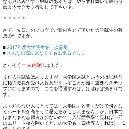
なる見込みです。興味のある方は、やらず仕舞いで終わら
ぬようサクサク行動して下さいネ。
＊＊＊＊＊
さて、先日このブログでご案内させて頂いた大学院生の募
集の件ですが、
■
2017年度大学院生第二次募集
■
そんなの院に来なくても出来るでしょ
一人内定
さっそく
しました。
まだ入学試験はありますが、大学院入試というのは試験前
に指導教員が受け入れ意思を示すことが最も重要なステッ
プになりますので、ここを通過すれば、ほぼほぼ決まりで
す。
よく知らない人にとっては「大学院」と聞くだけで何とな
くハードルが高そうに思えるかもしれません。が、日本で
はまだまだ志願者が少ないので、入試競争率で見れば一部
のエリート校を除いてどこの大学も（四捨五入すれば）「1
倍」なのです。