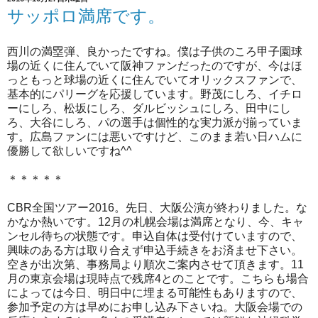
サッポロ満席です。
西川の満塁弾、良かったですね。僕は子供のころ甲子園球
場の近くに住んでいて阪神ファンだったのですが、今はほ
っともっと球場の近くに住んでいてオリックスファンで、
基本的にパリーグを応援しています。野茂にしろ、イチロ
ーにしろ、松坂にしろ、ダルビッシュにしろ、田中にし
ろ、大谷にしろ、パの選手は個性的な実力派が揃っていま
す。広島ファンには悪いですけど、このまま若い日ハムに
優勝して欲しいですね^^
＊＊＊＊＊
CBR全国ツアー2016。先日、大阪公演が終わりました。な
かなか熱いです。12月の札幌会場は満席となり、今、キャ
ンセル待ちの状態です。申込自体は受付けていますので、
興味のある方は取り合えず申込手続きをお済ませ下さい。
空きが出次第、事務局より順次ご案内させて頂きます。11
月の東京会場は現時点で残席4とのことです。こちらも場合
によっては今日、明日中に埋まる可能性もありますので、
参加予定の方は早めにお申し込み下さいね。大阪会場での