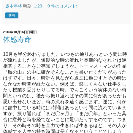
坂本年将
時刻:
1:29
0 件のコメント:
共有
2016年10月16日日曜日
体感寿命
10月も半分終わりました。いつもの通りあっという間に時
が流れましたが、短期的な時の流れと長期的なそれとは逆
相関することをご存知でしょうか。トーマス・マンの作品
『魔の山』の中に確かそんなことを書いたくだりがあった
はずです。日々、時計を見ながら退屈に過ごすとその時は
なかなか時間が経たない。例えば、楽しくもない仕事をし
たり授業を受けたりしてる時。でもこういう実体のない時
間というのは、後から振り返ればその間に何があったかも
思い出せないほど、時の流れを速く感じます。逆に、何か
に熱中している時には時間はあっという間に流れていきま
すが、振り返れば「まだ◯ヶ月」「まだ◯年」といった具
合に意外と時を経てないことに驚いたりするのです。つま
り、その時その時を全力で生きれば生きるほど、その人が
体感する人生の持ち時間は長くなるということでしょう