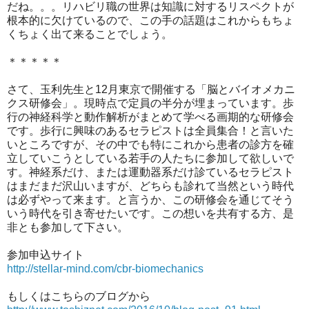
だね。。。リハビリ職の世界は知識に対するリスペクトが
根本的に欠けているので、この手の話題はこれからもちょ
くちょく出て来ることでしょう。
＊＊＊＊＊
さて、玉利先生と12月東京で開催する「脳とバイオメカニ
クス研修会」。現時点で定員の半分が埋まっています。歩
行の神経科学と動作解析がまとめて学べる画期的な研修会
です。歩行に興味のあるセラピストは全員集合！と言いた
いところですが、その中でも特にこれから患者の診方を確
立していこうとしている若手の人たちに参加して欲しいで
す。神経系だけ、または運動器系だけ診ているセラピスト
はまだまだ沢山いますが、どちらも診れて当然という時代
は必ずやって来ます。と言うか、この研修会を通じてそう
いう時代を引き寄せたいです。この想いを共有する方、是
非とも参加して下さい。
参加申込サイト
http://stellar-mind.com/cbr-biomechanics
もしくはこちらのブログから