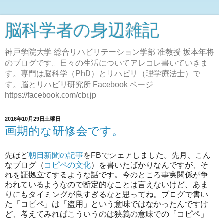
脳科学者の身辺雑記
神戸学院大学 総合リハビリテーション学部 准教授 坂本年将
のブログです。日々の生活についてアレコレ書いていきま
す。専門は脳科学（PhD）とリハビリ（理学療法士）で
す。脳とリハビリ研究所 Facebook ページ
https://facebook.com/cbr.jp
2016年10月29日土曜日
画期的な研修会です。
先ほど
朝日新聞の記事
をFBでシェアしました。先月、こん
なブログ（
コピペの文化
）を書いたばかりなんですが、そ
れを証拠立てするような話です。今のところ事実関係が争
われているようなので断定的なことは言えないけど、あま
りにもタイミングが良すぎるなと思ってね。ブログで書い
た「コピペ」は「盗用」という意味ではなかったんですけ
ど、考えてみればこういうのは狭義の意味での「コピペ」