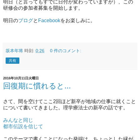
明日（と言ってもすでに日付が変わっていますが）、この
研修会の参加者募集を開始します。
明日の
ブログ
と
Facebook
をお楽しみに。
坂本年将
時刻:
0:26
0 件のコメント:
共有
2016年10月11日火曜日
回復期に慣れると...
さて、間を空けてここ2回ほど新卒が地域の仕事に就くこと
について書いてきました。理学療法士の新卒の話です。
みんなと同じ
都市伝説を信じて
このテーマで書くことになった発端は、ちょっとした縁が