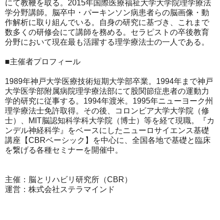
にて教鞭を取る。2015年国際医療福祉大学大学院理学療法
学分野講師。脳卒中・パーキンソン病患者らの脳画像・動
作解析に取り組んでいる。自身の研究に基づき、これまで
数多くの研修会にて講師を務める。セラピストの卒後教育
分野において現在最も活躍する理学療法士の一人である。
■主催者プロフィール
1989年神戸大学医療技術短期大学部卒業。1994年まで神戸
大学医学部附属病院理学療法部にて股関節症患者の運動力
学的研究に従事する。1994年渡米。1995年ニューヨーク州
理学療法士免許取得。その後、コロンビア大学大学院（修
士）、MIT脳認知科学科大学院（博士）等を経て現職。『カ
ンデル神経科学』をベースにしたニューロサイエンス基礎
講座【CBRベーシック】を中心に、全国各地で基礎と臨床
を繋げる各種セミナーを開催中。
主催：脳とリハビリ研究所（CBR）
運営：株式会社ステラマインド