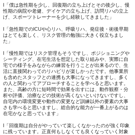
I「僕は急性期を少し、回復期の立ち上げとその後少し、慢
性期の病院や老健、デイケアの立ち上げ、訪問リハの立上
げ、スポーツトレーナーを少し経験してきました」
I「急性期でのICUや心リハ、呼吸リハ、発症後・術後早期
はとても楽しく、リスク管理の勉強に大きく役立ちまし
た」
I「慢性期ではリスク管理もそうですし、ポジショニングや
シーティング、在宅生活を想定した取り組みや、実際に自
宅での様子をみながらの練習を行うことが出来るので、生
活に直接関わってのリハビリが楽しかったです。他事業所
も含めたスタッフとの連携も大事になってきますし、多く
の人と関わってアプローチすることを学べると思います。
また、高齢の方に短時間で効果を出すには、動作観察・分
析や評価、治療などの技術が高くないといけないですし、
自宅内の環境変更や動作の変更など訓練以外の要素の大事
さも学べると思いますし、総合的な能力が一番上がるのは
在宅かなと思っています」
I「回復期は自分がやっていて楽しくなかったのが強く印象
に残っています。正直何もしなくても良くなっていく対象