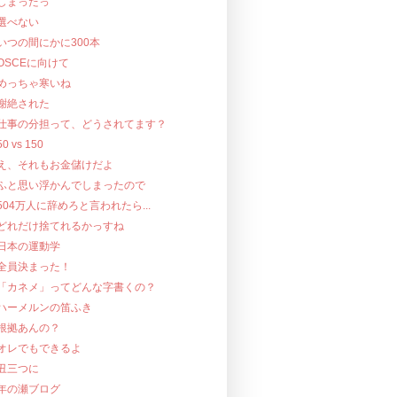
しまったっ
選べない
いつの間にかに300本
OSCEに向けて
めっちゃ寒いね
謝絶された
仕事の分担って、どうされてます？
50 vs 150
え、それもお金儲けだよ
ふと思い浮かんでしまったので
504万人に辞めろと言われたら...
どれだけ捨てれるかっすね
日本の運動学
全員決まった！
「カネメ」ってどんな字書くの？
ハーメルンの笛ふき
根拠あんの？
オレでもできるよ
丑三つに
年の瀬ブログ