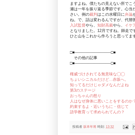
ますよね。僕たちの見えない所でこ
瀬は一年を振り返る季節です。心当
さい。例の
裁判
はこの水曜日に
弁論
ね。で、話は変わるんですが、代替
入試監督
やら、
知財高裁
やら、
イケ
となりました。12月ですね。師走で
ひと山をこれから作ろうと思ってま
□■------------------------------□■
その他の記事
□■------------------------------□■
権威づけされてる無意味な◯◯
ちょいシニカルだけど...赤坂へ。
知ってるだけじゃダメなんだよね
第3のステージ
おっちゃんの怒り
人はなぜ身体に悪いことをするのか
約束するよ・近いうちに・信じて
語学教育って求められてんの？
投稿者
坂本年将
時刻:
13:32