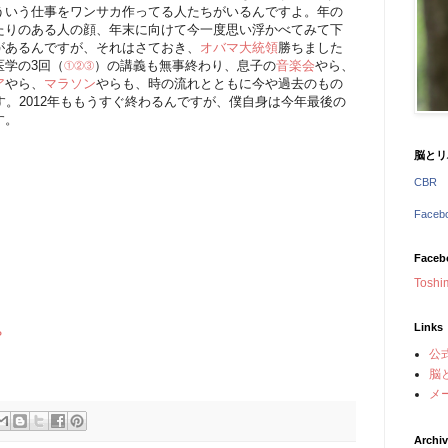
ういう仕事をワンサカ作ってる人たちがいるんですよ。年の
たりのある人の顔、年末に向けて今一度思い浮かべてみて下
があるんですが、それはさておき、
オバマ大統領
勝ちました
医学の3回（
①
②
③
）の講義も無事終わり、息子の
音楽会
やら、
ア
やら、
マラソン
やらも、時の流れとともに今や過去のもの
す。2012年ももうすぐ終わるんですが、僕自身は今年最後の
す。
脳とリ
CBR
Face
Faceb
Toshi
Links
？
公
脳
メ
Archi