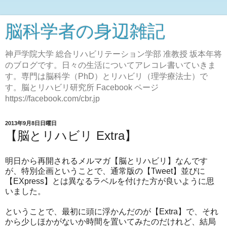
脳科学者の身辺雑記
神戸学院大学 総合リハビリテーション学部 准教授 坂本年将
のブログです。日々の生活についてアレコレ書いていきま
す。専門は脳科学（PhD）とリハビリ（理学療法士）で
す。脳とリハビリ研究所 Facebook ページ
https://facebook.com/cbr.jp
2013年9月8日日曜日
【脳とリハビリ Extra】
明日から再開されるメルマガ【脳とリハビリ】なんです
が、特別企画ということで、通常版の【Tweet】並びに
【EXpress】とは異なるラベルを付けた方が良いように思
いました。
ということで、最初に頭に浮かんだのが【Extra】で、それ
から少しほかがないか時間を置いてみたのだけれど、結局