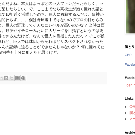
たんだよね。本人はよっぽどの巨人ファンだったらしく、巨
失望したらしい。で、ここまでなら高校生が抱く憧れの話と
武で10年近く活躍したのち、巨人に移籍するんだよ。阪神か
も関わらず。。。僕は野球選手ではないのでプロの目からみ
ど、巨人の野球ってそんなにレベルが高いのかな？ 当時は西
ね。野茂やイチローみたいに大リーグを目指すというのは更
解できるんだけど、なんで巨人を目指したんだろ？ そこが僕
けれど、巨人では球団からそれほどリスペクトされなかった
さんの記録に迫ることができたんじゃないか？ 何に憧れてた
脳とリ
スの4番も十分に狙えたと思うけど。
CBR
Face
Faceb
Toshi
Links
公
脳
メ
Archi