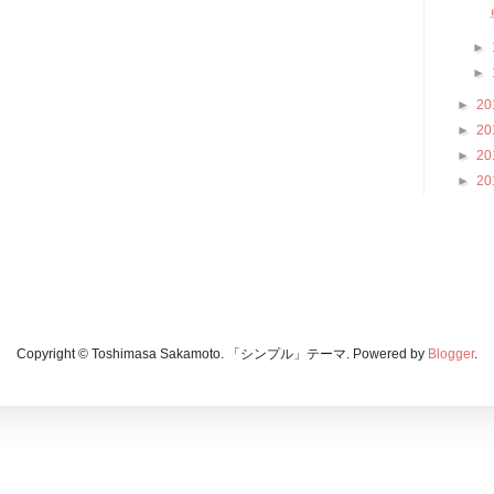
►
►
►
20
►
20
►
20
►
20
Copyright © Toshimasa Sakamoto. 「シンプル」テーマ. Powered by
Blogger
.