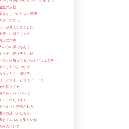
とかく根拠の薄いリハビリの世界で
暗黙の前提
業界としてのリスク管理
先送りの文化
だいぶ見えてきました
山登りに似ています
お山の大将
人の心の話でもある
また少し違うデカい顔
代わりは幾らでもいるということを
そんなものなのかな...
ありがとう、脳科学。
ワークライフとライフワーク
それ知ってる
おそらくバレバレに
モロに出たりする
正当化され増幅される
世事に疎い人たちが
考えてみるのは楽しいね
人生のメンテ