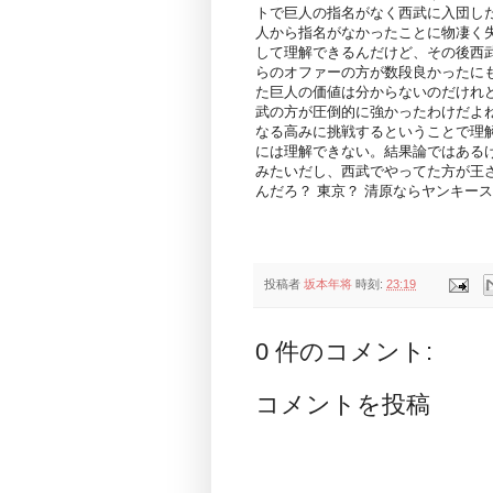
トで巨人の指名がなく西武に入団し
人から指名がなかったことに物凄く
して理解できるんだけど、その後西
らのオファーの方が数段良かったに
た巨人の価値は分からないのだけれ
武の方が圧倒的に強かったわけだよ
なる高みに挑戦するということで理
には理解できない。結果論ではある
みたいだし、西武でやってた方が王
んだろ？ 東京？ 清原ならヤンキー
投稿者
坂本年将
時刻:
23:19
0 件のコメント:
コメントを投稿