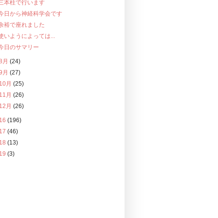
三本柱で行います
今日から神経科学会です
余裕で座れました
使いようによっては...
今日のサマリー
8月
(24)
9月
(27)
10月
(25)
11月
(26)
12月
(26)
16
(196)
17
(46)
18
(13)
19
(3)