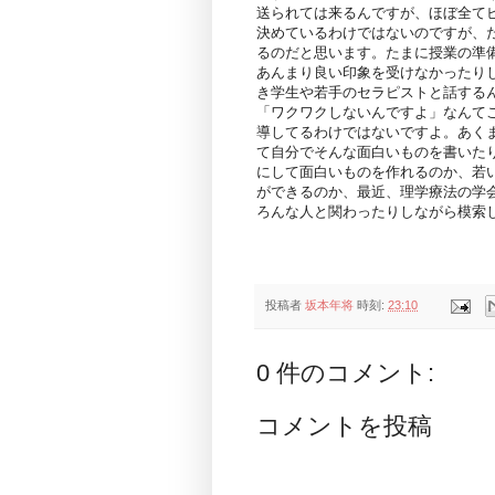
送られては来るんですが、ほぼ全て
決めているわけではないのですが、
るのだと思います。たまに授業の準
あんまり良い印象を受けなかったり
き学生や若手のセラピストと話する
「ワクワクしないんですよ」なんて
導してるわけではないですよ。あく
て自分でそんな面白いものを書いた
にして面白いものを作れるのか、若
ができるのか、最近、理学療法の学
ろんな人と関わったりしながら模索
投稿者
坂本年将
時刻:
23:10
0 件のコメント:
コメントを投稿