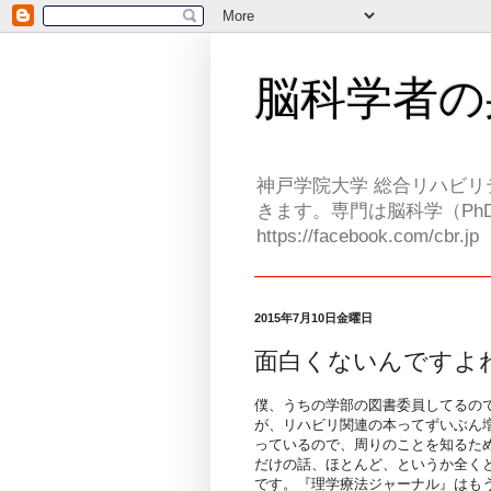
脳科学者の
神戸学院大学 総合リハビリ
きます。専門は脳科学（PhD
https://facebook.com/cbr.jp
2015年7月10日金曜日
面白くないんですよ
僕、うちの学部の図書委員してるの
が、リハビリ関連の本ってずいぶん
っているので、周りのことを知るた
だけの話、ほとんど、というか全く
です。『理学療法ジャーナル』はも