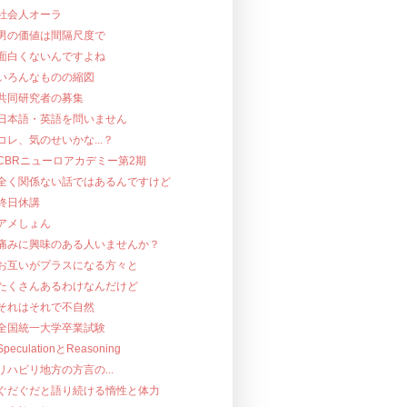
社会人オーラ
男の価値は間隔尺度で
面白くないんですよね
いろんなものの縮図
共同研究者の募集
日本語・英語を問いません
コレ、気のせいかな...？
CBRニューロアカデミー第2期
全く関係ない話ではあるんですけど
終日休講
アメしょん
痛みに興味のある人いませんか？
お互いがプラスになる方々と
たくさんあるわけなんだけど
それはそれで不自然
全国統一大学卒業試験
SpeculationとReasoning
リハビリ地方の方言の...
ぐだぐだと語り続ける惰性と体力