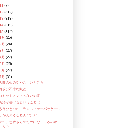
11
(7)
12
(312)
13
(313)
14
(315)
15
(314)
1月
(25)
2月
(24)
3月
(27)
4月
(27)
5月
(25)
6月
(27)
7月
(31)
人間の心のややこしいところ
お前は不幸な奴だ
コミットメントのない約束
英語が書けるということは
もうひとつのトランスファーパッケージ
話が大きくなるんだけど
それ、患者さんのためになってるのか
な？