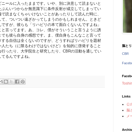
ビニールに入ったままです。いや、別に決意して読まないと
たぶんいつからか無意識下に条件反射が成立してしまってい
備で読まなくちゃいけないことがあったりして読んだ時に、
して、ついつい遠ざかってしまうのかもしれません。ときど
んですが、彼らも「リハビリの本て面白くないんですよね」
こと言ってます。あ、コレ、僕がそういうこと言うように誘
までも彼ら自身の感想です。ま、僕自身もこんなこと言って
りする自信は全くないのですが、どうすればリハビリを題材
い人たち（に限るわけではないけど）を知的に啓発すること
脳とリ
会行ったり、大学院生と研究したり、CBRの活動を通してい
CBR
してるんですよね。
Face
Faceb
Toshi
Links
公
脳
メ
Archi