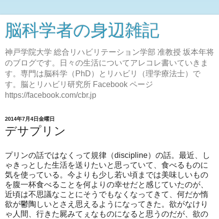
脳科学者の身辺雑記
神戸学院大学 総合リハビリテーション学部 准教授 坂本年将
のブログです。日々の生活についてアレコレ書いていきま
す。専門は脳科学（PhD）とリハビリ（理学療法士）で
す。脳とリハビリ研究所 Facebook ページ
https://facebook.com/cbr.jp
2014年7月4日金曜日
デサプリン
プリンの話ではなくって規律（discipline）の話。最近、し
ゃきっとした生活を送りたいと思っていて、食べるものに
気を使っている。今よりも少し若い頃までは美味しいもの
を腹一杯食べることを何よりの幸せだと感じていたのが、
近頃は不思議なことにそうでもなくなってきて、何だか惰
欲が鬱陶しいとさえ思えるようになってきた。欲がなけり
ゃ人間、行きた屍みてぇなものになると思うのだが、欲の