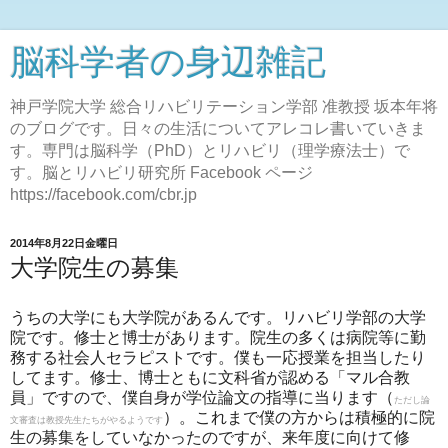
脳科学者の身辺雑記
神戸学院大学 総合リハビリテーション学部 准教授 坂本年将
のブログです。日々の生活についてアレコレ書いていきま
す。専門は脳科学（PhD）とリハビリ（理学療法士）で
す。脳とリハビリ研究所 Facebook ページ
https://facebook.com/cbr.jp
2014年8月22日金曜日
大学院生の募集
うちの大学にも大学院があるんです。リハビリ学部の大学
院です。修士と博士があります。院生の多くは病院等に勤
務する社会人セラピストです。僕も一応授業を担当したり
してます。修士、博士ともに文科省が認める「マル合教
員」ですので、僕自身が学位論文の指導に当ります（
ただし論
）。これまで僕の方からは積極的に院
文審査は教授先生たちがやるようです
生の募集をしていなかったのですが、来年度に向けて修