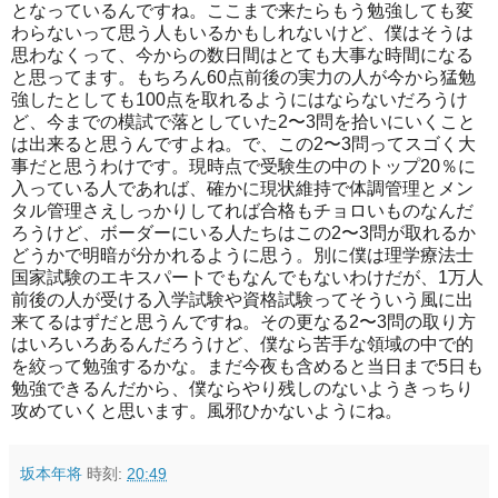
となっているんですね。ここまで来たらもう勉強しても変
わらないって思う人もいるかもしれないけど、僕はそうは
思わなくって、今からの数日間はとても大事な時間になる
と思ってます。もちろん60点前後の実力の人が今から猛勉
強したとしても100点を取れるようにはならないだろうけ
ど、今までの模試で落としていた2〜3問を拾いにいくこと
は出来ると思うんですよね。で、この2〜3問ってスゴく大
事だと思うわけです。現時点で受験生の中のトップ20％に
入っている人であれば、確かに現状維持で体調管理とメン
タル管理さえしっかりしてれば合格もチョロいものなんだ
ろうけど、ボーダーにいる人たちはこの2〜3問が取れるか
どうかで明暗が分かれるように思う。別に僕は理学療法士
国家試験のエキスパートでもなんでもないわけだが、1万人
前後の人が受ける入学試験や資格試験ってそういう風に出
来てるはずだと思うんですね。その更なる2〜3問の取り方
はいろいろあるんだろうけど、僕なら苦手な領域の中で的
を絞って勉強するかな。まだ今夜も含めると当日まで5日も
勉強できるんだから、僕ならやり残しのないようきっちり
攻めていくと思います。風邪ひかないようにね。
坂本年将
時刻:
20:49