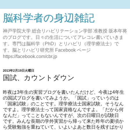
脳科学者の身辺雑記
神戸学院大学 総合リハビリテーション学部 准教授 坂本年将
のブログです。日々の生活についてアレコレ書いていきま
す。専門は脳科学（PhD）とリハビリ（理学療法士）で
す。脳とリハビリ研究所 Facebook ページ
https://facebook.com/cbr.jp
2013年2月19日火曜日
国試、カウントダウン
昨夜は3年生の実習ブログを書いたんだけど、今夜は4年生
の国試ブログを書いてみようか。「国試」っていうのは
「国家試験」のことです。理学療法士国家試験。そうなん
ですよ。理学療法士って国家資格なんですよ。「だから何
なんだ」ってこともないんですが、次の日曜日が試験日
です。みんな長期の学外実習から帰って来た昨年の夏頃か
ら受験勉強を重ねていて、いよいよあと数日を残すばかり