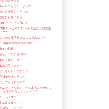
アレ嘘だからね
誰が見ても分かるように
無い方が良いんだよね
臨床に役立つ視点
CBRベーシック第3期
CBRテレビ Vol. 21 〜研究論文と総説論
文〜
これから理学療法士になる人たちへ
2016年度大学院生の募集
来年の抱負
復活、ランチ探検隊！
嫌だ！嫌だ！嫌だ！
最大のファクター
はっきりしてますか？
抑制かかるんだよね
取ってどうするの？
そんなことを知ることで本当に患者が良
くなるのでしょうか？？？
アドバイザー
まだまだ働くよ！
最初のアドバイザー