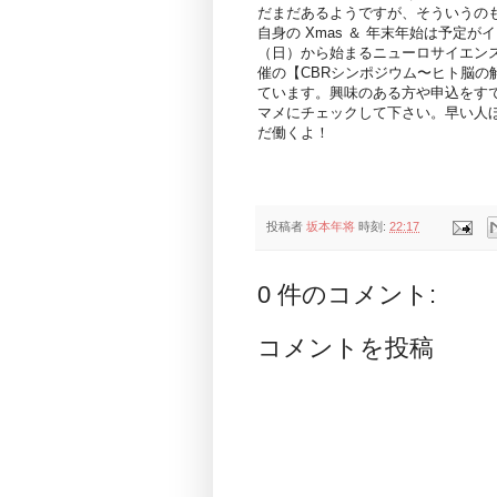
だまだあるようですが、そういうの
自身の Xmas ＆ 年末年始は予定
（日）から始まるニューロサイエンス
催の【CBRシンポジウム〜ヒト脳
ています。興味のある方や申込をすで
マメにチェックして下さい。早い人
だ働くよ！
投稿者
坂本年将
時刻:
22:17
0 件のコメント:
コメントを投稿