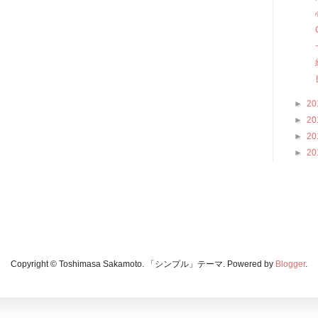
►
20
►
20
►
20
►
20
Copyright © Toshimasa Sakamoto. 「シンプル」テーマ. Powered by
Blogger
.