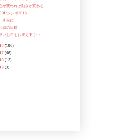
心が変われば動きが変わる
CBRシンポ2016
一歩前に
組織の目標
良いお年をお迎え下さい
16
(196)
17
(46)
18
(13)
19
(3)