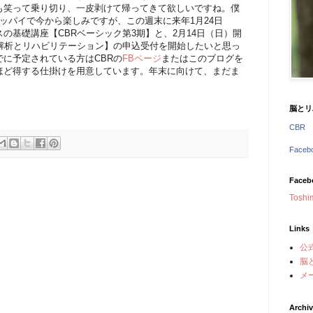
も笑って乗り切り、一皮剥けて帰ってきて欲しいですね。僕
がイッパイで今から楽しみですが、この週末に来年1月24日
の基礎講座【CBRベーシック第3期】と、2月14日（日）開
の解析とリハビリテーション】の申込受付を開始したいと思っ
に予定されている方はCBRの
FBページ
またはこのブログを
ほど得する仕掛けを用意しています。年末に向けて、まだま
脳とリ
CBR
Face
Faceb
Toshi
Links
公
脳
メ
Archi