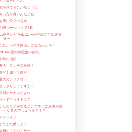
アレ嘘だからね
誰が見ても分かるように
無い方が良いんだよね
臨床に役立つ視点
CBRベーシック第3期
CBRテレビ Vol. 21 〜研究論文と総説論
文〜
これから理学療法士になる人たちへ
2016年度大学院生の募集
来年の抱負
復活、ランチ探検隊！
嫌だ！嫌だ！嫌だ！
最大のファクター
はっきりしてますか？
抑制かかるんだよね
取ってどうするの？
そんなことを知ることで本当に患者が良
くなるのでしょうか？？？
アドバイザー
まだまだ働くよ！
最初のアドバイザー