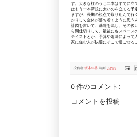
す。大きな柱のうち二本はすでに立
はもう一本新規に太いのを立てる予
ますが、長期の視点で取り組んで行
かりして全体が落ち着くように思う
計図を書いて、基礎を流し、その後
ら間仕切りして、最後に各スペース
テイストとか、予算や趣味によって
家に住む人が快適にそこで過ごせる
投稿者
坂本年将
時刻:
23:48
0 件のコメント:
コメントを投稿