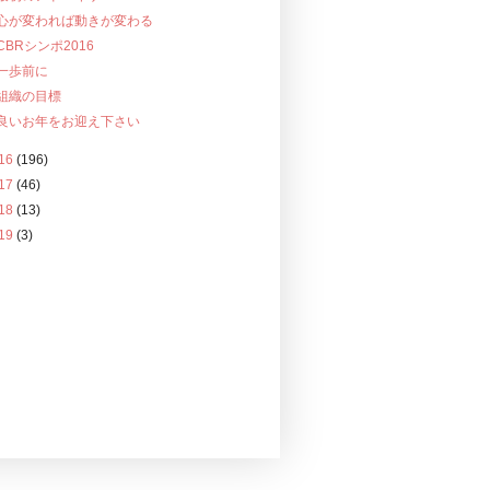
心が変われば動きが変わる
CBRシンポ2016
一歩前に
組織の目標
良いお年をお迎え下さい
16
(196)
17
(46)
18
(13)
19
(3)