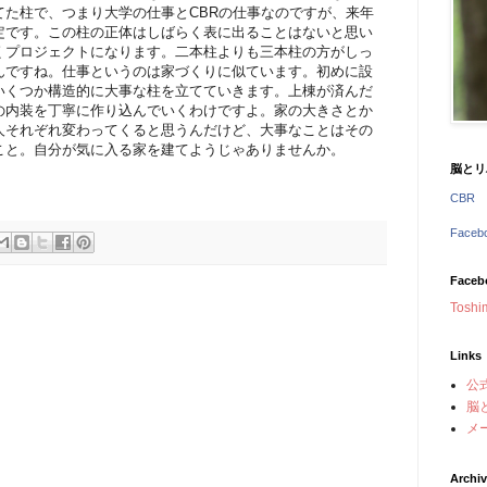
てた柱で、つまり大学の仕事とCBRの仕事なのですが、来年
定です。この柱の正体はしばらく表に出ることはないと思い
くプロジェクトになります。二本柱よりも三本柱の方がしっ
んですね。仕事というのは家づくりに似ています。初めに設
いくつか構造的に大事な柱を立てていきます。上棟が済んだ
の内装を丁寧に作り込んでいくわけですよ。家の大きさとか
人それぞれ変わってくると思うんだけど、大事なことはその
こと。自分が気に入る家を建てようじゃありませんか。
脳とリ
CBR
Face
Faceb
Toshi
Links
公
脳
メ
Archi