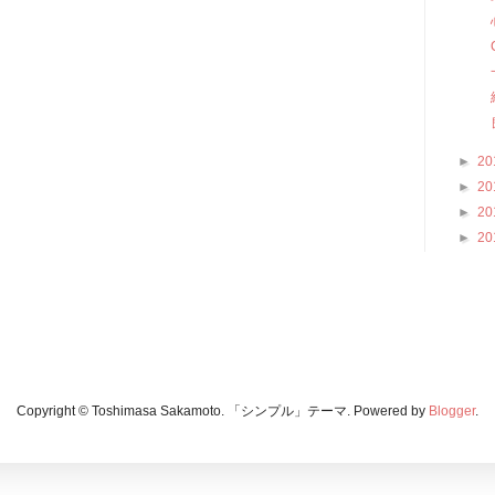
►
20
►
20
►
20
►
20
Copyright © Toshimasa Sakamoto. 「シンプル」テーマ. Powered by
Blogger
.