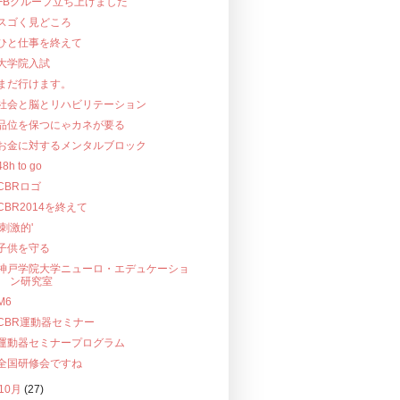
FBグループ立ち上げました
スゴく見どころ
ひと仕事を終えて
大学院入試
まだ行けます。
社会と脳とリハビリテーション
品位を保つにゃカネが要る
お金に対するメンタルブロック
48h to go
CBRロゴ
CBR2014を終えて
‘刺激的'
子供を守る
神戸学院大学ニューロ・エデュケーショ
ン研究室
M6
CBR運動器セミナー
運動器セミナープログラム
全国研修会ですね
10月
(27)