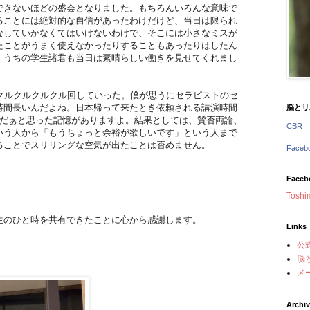
できないほどの盛会となりました。もちろんいろんな意味で
ることには絶対的な自信があったわけだけど、当日は限られ
なしていかなくてはいけないわけで、そこには小さなミスが
たことがうまく使えなかったりすることもあったりはしたん
。うちの学生諸君も当日は素晴らしい働きを見せてくれまし
てクルクルクルクル回していった。僕が思うにセラピストのセ
時間長いんだよね。日本帰って来たとき依頼される講演時間
脳とリ
変だぁと思った記憶がありますよ。結果としては、賛否両論、
CBR
いう人から「もうちょっと余裕が欲しいです」という人まで
ることでスリリングな空気が出たことは否めません。
Face
Faceb
Toshi
生のひと時を共有できたことに心から感謝します。
Links
公
脳
メ
Archi