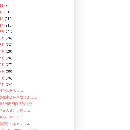
11
(7)
12
(312)
13
(313)
14
(315)
1月
(27)
2月
(26)
3月
(23)
4月
(28)
5月
(26)
6月
(27)
7月
(30)
8月
(26)
9月
(24)
何かはあるよね
学生参加募集始めました！
第3回定例合宿勉強会
昨日の負けは痛いね
終わりました
蓄積されるメンタル