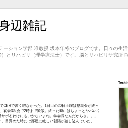
身辺雑記
テーション学部 准教授 坂本年将のブログです。日々の生
）とリハビリ（理学療法士）です。脳とリハビリ研究所 Face
Toshi
てCBRで書く暇なかった。1日目の20日土曜は懇親会が終っ
、宴会3次会で2時まで歓談。終った時にはちょっとヤバいく
日サボるわけにもいかないよね。学会長なんだからさ。。。
ー。目覚めた時には部屋に眩しい朝陽が差し込んでいた。