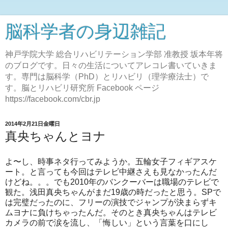
脳科学者の身辺雑記
神戸学院大学 総合リハビリテーション学部 准教授 坂本年将
のブログです。日々の生活についてアレコレ書いていきま
す。専門は脳科学（PhD）とリハビリ（理学療法士）で
す。脳とリハビリ研究所 Facebook ページ
https://facebook.com/cbr.jp
2014年2月21日金曜日
真央ちゃんとヨナ
よ〜し、時事ネタ行ってみようか。五輪女子フィギアスケ
ート。と言っても今回はテレビ中継さえも見なかったんだ
けどね。。。でも2010年のバンクーバーは職場のテレビで
観た。浅田真央ちゃんがまだ19歳の時だったと思う。SPで
は完璧だったのに、フリーの演技でジャンプが決まらずキ
ムヨナに負けちゃったんだ。そのとき真央ちゃんはテレビ
カメラの前で涙を流し、「悔しい」という言葉を口にし