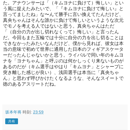
た。アナウンサーは「（キムヨナに負けて）悔しい」とい
う風に捉えたみたいで、「『キムヨナに負けて悔しい』と
言ってましたね」な〜んて勝手に言い換えてたんだけど、
真央ちゃんはそんな誰かに負けて悔しいというような次元
でモノを考える人ではないと思う。真央ちゃんはただ
「（自分の力が出し切れなくって）悔しい」と言ったん
だ。今回もまた五輪では十分に自分の力を出し切ることは
できなかったみたいなんだけど、僕から見れば、彼女は本
当の意味で初めて世界に通用した日本のフィギアスケータ
ーだったんじゃないかと思う。ライバルで同い年のキムヨ
ナを「ヨナちゃん」と呼ぶのは何かしっくり来ないものが
あるのだが（キム選手はやはり「キムヨナ」とシャープに
突き離した感じが良い）、浅田選手は本当に「真央ちゃ
ん」と思わず呼びかけたくなるような、そんなスイートで
徳のあるアスリートだね。
坂本年将
時刻:
23:59
共有