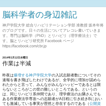
脳科学者の身辺雑記
神戸学院大学 総合リハビリテーション学部 准教授 坂本年将
のブログです。日々の生活についてアレコレ書いていきま
す。専門は脳科学（PhD）とリハビリ（理学療法士）で
す。脳とリハビリ研究所 Facebook ページ
https://facebook.com/cbr.jp
2014年2月12日水曜日
作業は半減
昨夜は
爆増する神戸学院大学
の入試志願者数についてその
速報を書き飛ばしたわけであるが、全学的に増加が認めら
れたからと言って、みんながみんなハッピーであるとは限
らないところがこの世の難しいところである。というの
は、同じリハビリ系仲間であり、理学療法のお隣さんでも
ある作業療法学専攻への志願者がA日程に引き続きBにおい
ても激減している事実が歴然と存在するのである（
公開資