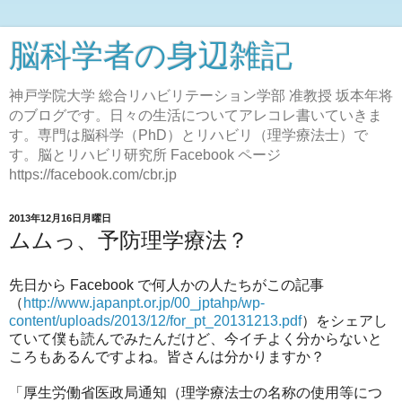
脳科学者の身辺雑記
神戸学院大学 総合リハビリテーション学部 准教授 坂本年将
のブログです。日々の生活についてアレコレ書いていきま
す。専門は脳科学（PhD）とリハビリ（理学療法士）で
す。脳とリハビリ研究所 Facebook ページ
https://facebook.com/cbr.jp
2013年12月16日月曜日
ムムっ、予防理学療法？
先日から Facebook で何人かの人たちがこの記事
（
http://www.japanpt.or.jp/00_jptahp/wp-
content/uploads/2013/12/for_pt_20131213.pdf
）をシェアし
ていて僕も読んでみたんだけど、今イチよく分からないと
ころもあるんですよね。皆さんは分かりますか？
「厚生労働省医政局通知（理学療法士の名称の使用等につ