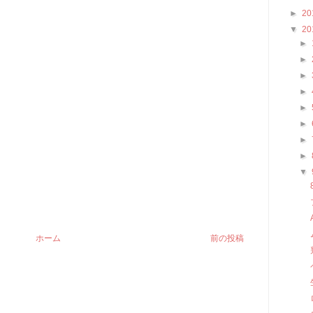
►
20
▼
20
►
►
►
►
►
►
►
►
▼
ホーム
前の投稿