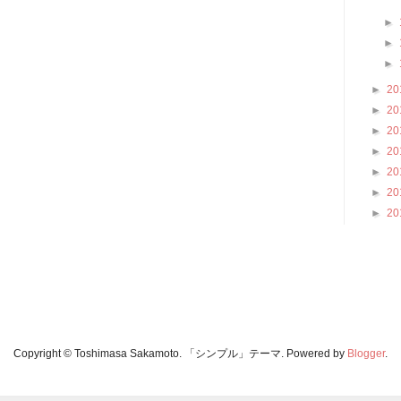
►
►
►
►
20
►
20
►
20
►
20
►
20
►
20
►
20
Copyright © Toshimasa Sakamoto. 「シンプル」テーマ. Powered by
Blogger
.