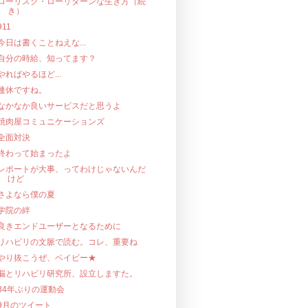
ローリスク・ローリターンな生き方（続
き）
911
今日は書くことねえな...
自分の時給、知ってます？
やればやるほど...
連休ですね。
なかなか良いサービスだと思うよ
焼肉屋コミュニケーションズ
全面対決
終わって始まったよ
レポートが大事、ってわけじゃないんだ
けど
さよなら僕の夏
学院の絆
良きエンドユーザーとなるために
リハビリの文脈で読む。コレ、重要ね
やり抜こうぜ、ベイビー★
脳とリハビリ研究所、設立しますた。
34年ぶりの運動会
9月のツイート