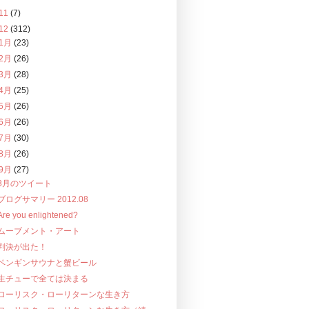
11
(7)
12
(312)
1月
(23)
2月
(26)
3月
(28)
4月
(25)
5月
(26)
6月
(26)
7月
(30)
8月
(26)
9月
(27)
8月のツイート
ブログサマリー 2012.08
Are you enlightened?
ムーブメント・アート
判決が出た！
ペンギンサウナと蟹ビール
生チューで全ては決まる
ローリスク・ローリターンな生き方