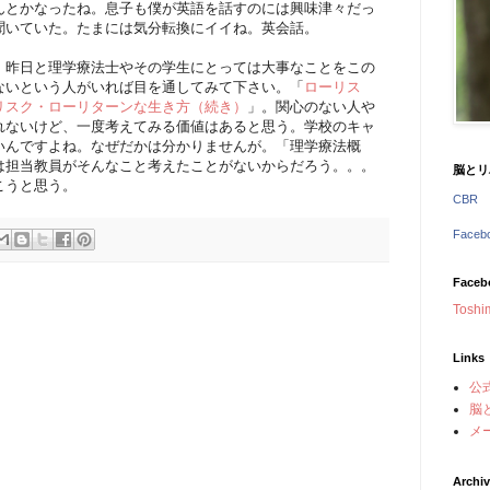
んとかなったね。息子も僕が英語を話すのには興味津々だっ
聞いていた。たまには気分転換にイイね。英会話。
、昨日と理学療法士やその学生にとっては大事なことをこの
ないという人がいれば目を通してみて下さい。「
ローリス
リスク・ローリターンな生き方（続き）
」。関心のない人や
れないけど、一度考えてみる価値はあると思う。学校のキャ
いんですよね。なぜだかは分かりませんが。「理学療法概
は担当教員がそんなこと考えたことがないからだろう。。。
脳とリ
こうと思う。
CBR
Face
Faceb
Toshi
Links
公
脳
メ
Archi