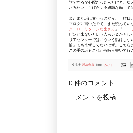
話できるか心配だったんだけど、な
たみたい。しばらく不思議な顔して
またまた話は変わるのだが、一昨日
ブログに書いたので、まだ読んでい
ク・ローリターンな生き方
」「
ロー
ピンと来ないという人もいるかもし
リアセンターではこういう話はしな
論」でもまずしてないはず。こちら
この手の話もこれから時々書いて行
投稿者
坂本年将
時刻:
23:44
0 件のコメント:
コメントを投稿