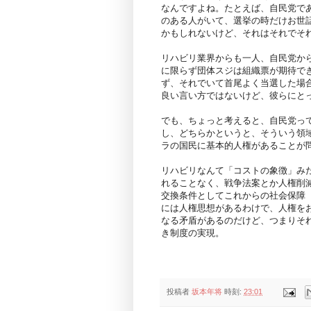
なんですよね。たとえば、自民党で
のある人がいて、選挙の時だけお世
かもしれないけど、それはそれでそ
リハビリ業界からも一人、自民党か
に限らず団体スジは組織票が期待で
ず、それでいて首尾よく当選した場
良い言い方ではないけど、彼らにと
でも、ちょっと考えると、自民党っ
し、どちらかというと、そういう領
ラの国民に基本的人権があることが
リハビリなんて「コストの象徴」みた
れることなく、戦争法案とか人権削
交換条件としてこれからの社会保障
には人権思想があるわけで、人権を
なる矛盾があるのだけど、つまりそ
き制度の実現。
投稿者
坂本年将
時刻:
23:01