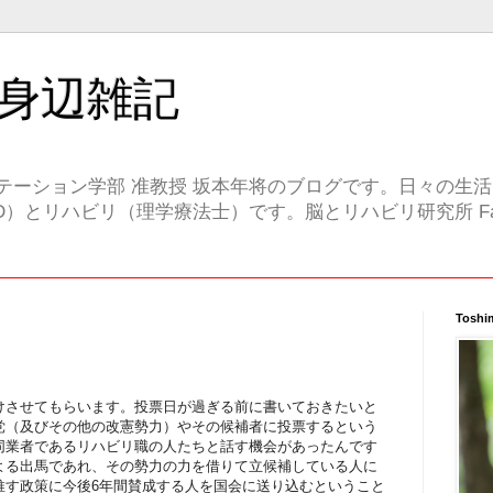
身辺雑記
テーション学部 准教授 坂本年将のブログです。日々の生
）とリハビリ（理学療法士）です。脳とリハビリ研究所 Face
Toshi
けさせてもらいます。投票日が過ぎる前に書いておきたいと
党（及びその他の改憲勢力）やその候補者に投票するという
同業者であるリハビリ職の人たちと話す機会があったんです
よる出馬であれ、その勢力の力を借りて立候補している人に
推す政策に今後6年間賛成する人を国会に送り込むということ