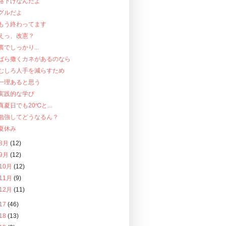
格下げなんだよ
グルだよ
もう終わってます
えっ、改憲？
裏でしっかり...
ばら撒くカネがあるのなら
むしろ人手を減らすため
一理あると思う
実践的な学び
真夏日でも20℃と...
勉強してどうなるん？
夏休み
8月
(12)
9月
(12)
10月
(12)
11月
(9)
12月
(11)
17
(46)
18
(13)