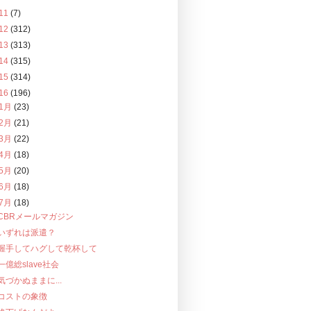
11
(7)
12
(312)
13
(313)
14
(315)
15
(314)
16
(196)
1月
(23)
2月
(21)
3月
(22)
4月
(18)
5月
(20)
6月
(18)
7月
(18)
CBRメールマガジン
いずれは派遣？
握手してハグして乾杯して
一億総slave社会
気づかぬままに...
コストの象徴