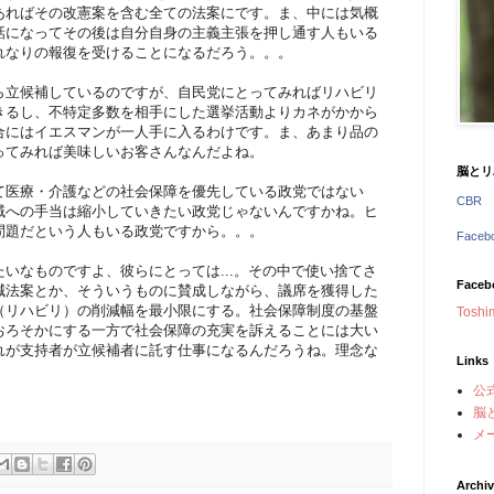
あればその改憲案を含む全ての法案にです。ま、中には気概
話になってその後は自分自身の主義主張を押し通す人もいる
れなりの報復を受けることになるだろう。。。
ら立候補しているのですが、自民党にとってみればリハビリ
きるし、不特定多数を相手にした選挙活動よりカネがかから
合にはイエスマンが一人手に入るわけです。ま、あまり品の
ってみれば美味しいお客さんなんだよね。
脳とリ
て医療・介護などの社会保障を優先している政党ではない
CBR
域への手当は縮小していきたい政党じゃないんですかね。ヒ
問題だという人もいる政党ですから。。。
Face
いなものですよ、彼らにとっては...。その中で使い捨てさ
Faceb
減法案とか、そういうものに賛成しながら、議席を獲得した
（リハビリ）の削減幅を最小限にする。社会保障制度の基盤
Toshi
おろそかにする一方で社会保障の充実を訴えることには大い
れが支持者が立候補者に託す仕事になるんだろうね。理念な
Links
公
脳
メ
Archi