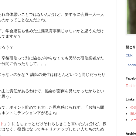
それ自体悪いことではないんだけど、要するに会員一人一人
るのかってことなんだよね。
下、学会運営も含めた生涯教育事業じゃないかと思うんだけ
してますか？
だろう？
脳とリ
CBR
、卒後研修って別に協会がやらなくても民間の研修業者がた
十分間に合ったりして。。。
Face
じゃないのかな？ 講師の先生はほとんどいつも同じだったり
Faceb
Toshi
い主に責任があるわけで、協会が面倒を見なかったからとい
と思う。
Links
って、ポイント貯めても大した恩恵感じられず、「お前ら開
公
ホントにテンション下がるよね...
脳
メ
ント
」）にもちょっとだけそれらしきこと書いたんだけど、役
ではなく、役員になってキャリアアップしたい人たちのため
Archi
.。