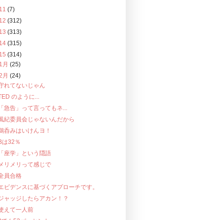
11
(7)
12
(312)
13
(313)
14
(315)
15
(314)
1月
(25)
2月
(24)
守れてないじゃん
TED のように...
「急告」って言ってもネ...
風紀委員会じゃないんだから
鵜呑みはいけんヨ！
Bは32％
「座学」という隠語
メリメリって感じで
全員合格
エビデンスに基づくアプローチです。
ジャッジしたらアカン！？
使えて一人前