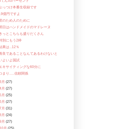
3てん53パーセント
ぶっつけ本番生収録です
19億円ですよ
世のため人のために
明日はハンドメイドのマドレーヌ
きっとこちらも盛りだくさん
特別にもう2枠
結果は...12％
善良であることなんてあるわけないと
いよいよ国試
エキサイティングな60分に
つまり......信頼関係
3月
(27)
4月
(27)
5月
(25)
6月
(27)
7月
(31)
8月
(24)
9月
(27)
10月
(25)