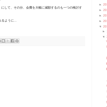
►
20
」にして、その分、会費を大幅に減額するのも一つの検討す
►
20
►
20
るように...
►
20
▼
20
►
▼