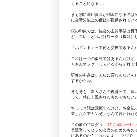
くることになる...。
まぁ別に運用資金が潤沢になるのは
に会費分以上の価値が提供されてい
僕の印象では、協会の主幹事業は目
ど、コレ、どれだけワーク（機能）
「ポイント」って何と交換できるん
これは一つの仮説ではあるんだけど
くさんオファーしているからそれで
研修の中身はそんなに変わんないん
するからね。
そもそも、新人さんの教育って、雇
って、特に非難されるものでもない
ちょっと話は飛躍するけど、お金払
業したらアカンぞ」なんて言われたら
この前のブログ（「
3てん53パーセ
員選挙ってヒラの会員のためのもの
にあるのかもしれないよ.....マジで..