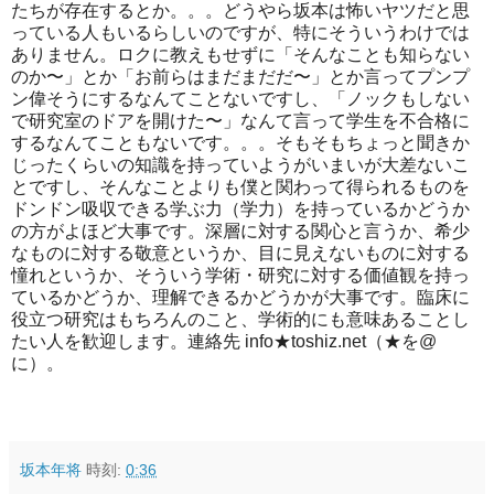
たちが存在するとか。。。どうやら坂本は怖いヤツだと思
っている人もいるらしいのですが、特にそういうわけでは
ありません。ロクに教えもせずに「そんなことも知らない
のか〜」とか「お前らはまだまだだ〜」とか言ってプンプ
ン偉そうにするなんてことないですし、「ノックもしない
で研究室のドアを開けた〜」なんて言って学生を不合格に
するなんてこともないです。。。そもそもちょっと聞きか
じったくらいの知識を持っていようがいまいが大差ないこ
とですし、そんなことよりも僕と関わって得られるものを
ドンドン吸収できる学ぶ力（学力）を持っているかどうか
の方がよほど大事です。深層に対する関心と言うか、希少
なものに対する敬意というか、目に見えないものに対する
憧れというか、そういう学術・研究に対する価値観を持っ
ているかどうか、理解できるかどうかが大事です。臨床に
役立つ研究はもちろんのこと、学術的にも意味あることし
たい人を歓迎します。連絡先 info★toshiz.net（★を@
に）。
坂本年将
時刻:
0:36