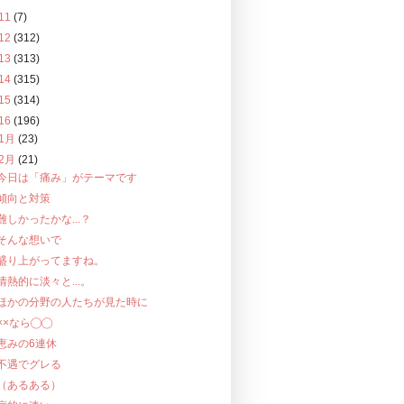
11
(7)
12
(312)
13
(313)
14
(315)
15
(314)
16
(196)
1月
(23)
2月
(21)
今日は「痛み」がテーマです
傾向と対策
難しかったかな...？
そんな想いで
盛り上がってますね。
情熱的に淡々と...。
ほかの分野の人たちが見た時に
××なら◯◯
恵みの6連休
不遇でグレる
（あるある）