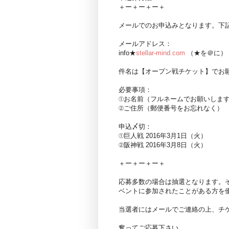
＋ー＋ー＋ー＋
メールでのお申込みとなります。下
メールアドレス：
info★
stellar-mind.com
（★を＠に）
件名は【オープン戦チケット】でお
必要事項：
①お名前（フルネームでお願いしま
②ご住所（郵便番号をお忘れなく）
申込〆切：
①巨人戦 2016年3月1日（火）
②阪神戦 2016年3月8日（火）
＋ー＋ー＋ー＋
応募多数の場合は抽選となります。そ
ベントに参加されたことがある方を
当選者にはメールでご連絡の上、チ
奮ってご応募下さい。