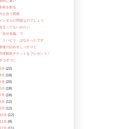
病的に速い
余裕を創る
与え合う関係
メンタルの問題なのでしょう
役立ってないみたい
「自分名義」で
「リハビリ」はなかったです
最後の詰めをしっかりと
野球観戦チケットをプレゼント！
ボコボコに
3月
(22)
4月
(18)
5月
(20)
6月
(18)
7月
(18)
8月
(12)
9月
(12)
10月
(12)
11月
(9)
12月
(11)