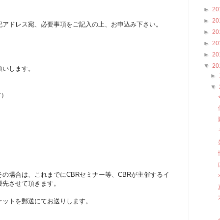
►
20
►
20
記アドレス宛、必要事項をご記入の上、お申込み下さい。
►
20
►
20
►
20
▼
20
願いします。
►
▼
す）
の場合は、これまでにCBRセミナー等、CBRが主催するイ
優先させて頂きます。
ケットを郵送にてお送りします。