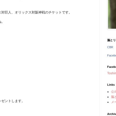
ス対巨人、オリックス対阪神戦のチケットです。
ね。
脳とリ
CBR
Face
Faceb
Toshi
Links
公
脳
レゼントします。
メ
Archi