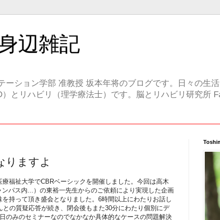
身辺雑記
テーション学部 准教授 坂本年将のブログです。日々の生
）とリハビリ（理学療法士）です。脳とリハビリ研究所 Face
Toshi
なりますよ
医療福祉大学でCBRベーシックを開催しました。今回は高木
ャンパス内...）の東裕一先生からのご依頼により実現した企画
味を持って頂き盛会となりました。6時間以上にわたりお話し
んとの質疑応答が続き、閉会後もまた30分にわたり個別にデ
1日のみのセミナーなのでなかなか具体的なケースの問題解決