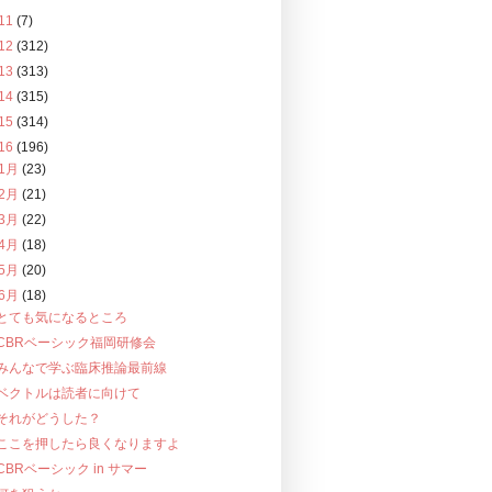
11
(7)
12
(312)
13
(313)
14
(315)
15
(314)
16
(196)
1月
(23)
2月
(21)
3月
(22)
4月
(18)
5月
(20)
6月
(18)
とても気になるところ
CBRベーシック福岡研修会
みんなで学ぶ臨床推論最前線
ベクトルは読者に向けて
それがどうした？
ここを押したら良くなりますよ
CBRベーシック in サマー