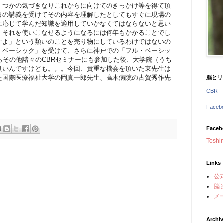
くつかの気づきなりこれからに向けてのきっかけ等を得て頂
日の講義を受けてその内容を理解したとしてもすぐに現場の
に応じて学んだ知識を適用していかなくてはならないと思い
、それを使いこなせるようになるには何年もかかることでし
すよ」という類いのことを売り物にしているわけではないの
・ベーシック」を受けて、さらに神戸での「フル・ベーシッ
らその他諸々のCBRセミナーにも参加した後、大学院（うち
良いんですけども。。。今回、貴重な機会を頂いた東先生は
た国際医療福祉大学の岡真一郎先生、高木病院の古賀秀作先
脳とリ
CBR
Face
Faceb
Toshi
Links
公
脳
メ
Archi