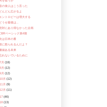
何を狙うか
昔の偉人はこう言った
どんどん広がるよ
エントロピーは増大する
どうせ最後は...
絶対にあり得なかった企画
CBRベーシック第4期
次は日本の番
誰に怒られるんだよ？
価値ある未来
忘れないでいるために
7月
(18)
8月
(12)
9月
(12)
10月
(12)
11月
(9)
12月
(11)
17
(46)
18
(13)