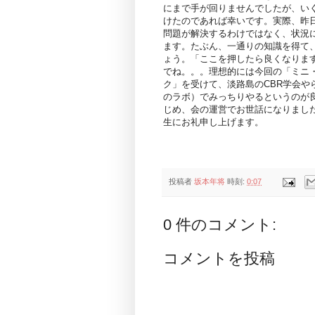
にまで手が回りませんでしたが、い
けたのであれば幸いです。実際、昨
問題が解決するわけではなく、状況
ます。たぶん、一通りの知識を得て
ょう。「ここを押したら良くなりま
でね。。。理想的には今回の「ミニ
ク」を受けて、淡路島のCBR学会や
のラボ）でみっちりやるというのが
じめ、会の運営でお世話になりまし
生にお礼申し上げます。
投稿者
坂本年将
時刻:
0:07
0 件のコメント:
コメントを投稿