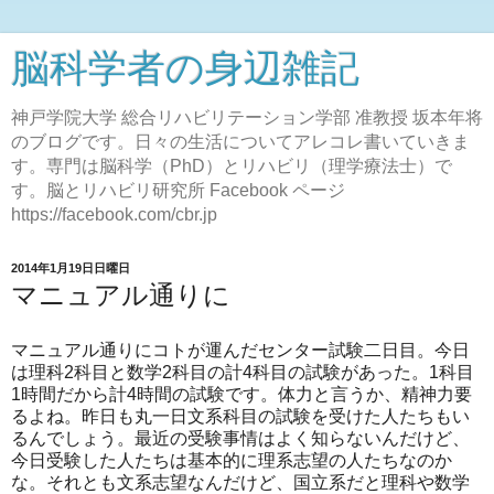
脳科学者の身辺雑記
神戸学院大学 総合リハビリテーション学部 准教授 坂本年将
のブログです。日々の生活についてアレコレ書いていきま
す。専門は脳科学（PhD）とリハビリ（理学療法士）で
す。脳とリハビリ研究所 Facebook ページ
https://facebook.com/cbr.jp
2014年1月19日日曜日
マニュアル通りに
マニュアル通りにコトが運んだセンター試験二日目。今日
は理科2科目と数学2科目の計4科目の試験があった。1科目
1時間だから計4時間の試験です。体力と言うか、精神力要
るよね。昨日も丸一日文系科目の試験を受けた人たちもい
るんでしょう。最近の受験事情はよく知らないんだけど、
今日受験した人たちは基本的に理系志望の人たちなのか
な。それとも文系志望なんだけど、国立系だと理科や数学