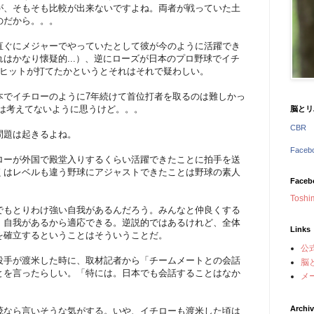
が、そもそも比較が出来ないですよね。両者が戦っていた土
のだから。。。
直ぐにメジャーでやっていたとして彼が今のように活躍でき
はかなり懐疑的...）、逆にローズが日本のプロ野球でイチ
とヒットが打てたかというとそれはそれで疑わしい。
本でイチローのように7年続けて首位打者を取るのは難しかっ
らは考えてないように思うけど。。。
脳とリ
CBR
問題は起きるよね。
Face
ローが外国で殿堂入りするくらい活躍できたことに拍手を送
くはレベルも違う野球にアジャストできたことは野球の素人
Faceb
。
Toshi
でもとりわけ強い自我があるんだろう。みんなと仲良くする
、自我があるから適応できる。逆説的ではあるけれど、全体
Links
を確立するということはそういうことだ。
公
投手が渡米した時に、取材記者から「チームメートとの会話
脳
とを言ったらしい。「特には。日本でも会話することはなか
メ
Archi
茂なら言いそうな気がする。いや、イチローも渡米した頃は