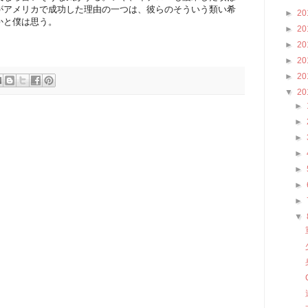
がアメリカで成功した理由の一つは、彼らのそういう類い希
►
20
かと僕は思う。
►
20
►
20
►
20
►
20
▼
20
►
►
►
►
►
►
►
▼