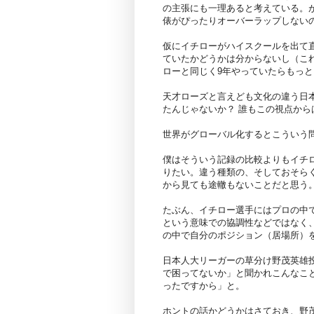
の主張にも一理あると考えている。
俵がぴったりオーバーラップしない
仮にイチローがハイスクールを出て
ていたかどうかは分からないし（これ
ローと同じく9年やっていたらもっ
天才ローズと言えども文化の違う日
たんじゃないか？ 誰もこの視点か
世界がグローバル化するとこういう
僕はそういう記録の比較よりもイチ
りたい。違う種類の、そしておそら
から見ても途轍もないことだと思う
たぶん、イチロー選手にはプロの中
という意味での協調性などではなく
の中で自分のポジション（居場所）
日本人大リーガーの草分け野茂英雄
で困ってないか」と聞かれこんなこ
ったですから」と。
ホントの話かどうかはさておき、野