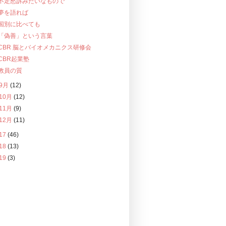
不定愁訴みたいなもので
夢を語れば
国別に比べても
「偽善」という言葉
CBR 脳とバイオメカニクス研修会
CBR起業塾
教員の質
9月
(12)
10月
(12)
11月
(9)
12月
(11)
17
(46)
18
(13)
19
(3)