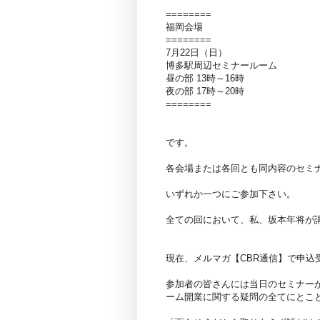
========
福岡会場
========
7月22日（日）
博多駅周辺セミナールーム
昼の部 13時～16時
夜の部 17時～20時
========
です。
各会場または各回とも同内容のセミ
いずれか一つにご参加下さい。
全ての回において、私、坂本年将が
現在、メルマガ【CBR通信】で申込
参加者の皆さんには当日のセミナー
ーム開業に関する疑問の全てにとこ