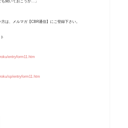
でも聞いておこうか…」
方は、メルマガ【CBR通信】にご登録下さい。
イト
uroku/entryform11.htm
uroku/sp/entryform11.htm