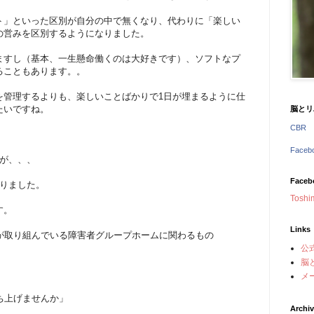
ト」といった区別が自分の中で無くなり、代わりに「楽しい
の営みを区別するようになりました。
ますし（基本、一生懸命働くのは大好きです）、ソフトなプ
ることもあります。。
を管理するよりも、楽しいことばかりで1日が埋まるように仕
たいですね。
脳とリ
CBR
Face
すが、、、
Faceb
なりました。
Toshi
す。
Links
）が取り組んでいる障害者グループホームに関わるもの
公
脳
メ
ち上げませんか」
Archi