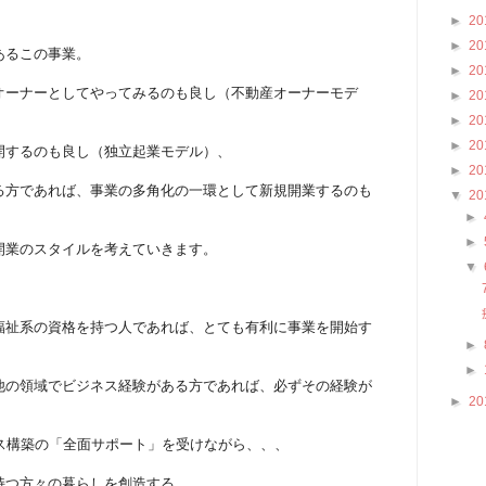
►
20
►
20
あるこの事業。
►
20
オーナーとしてやってみるのも良し（不動産オーナーモデ
►
20
►
20
►
20
開するのも良し（独立起業モデル）、
►
20
る方であれば、事業の多角化の一環として新規開業するのも
▼
20
、
►
►
開業のスタイルを考えていきます。
▼
福祉系の資格を持つ人であれば、とても有利に事業を開始す
►
►
他の領域でビジネス経験がある方であれば、必ずその経験が
►
20
ス構築の「全面サポート」を受けながら、、、
持つ方々の暮らしを創造する、、